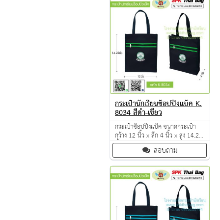
กระเป๋านักเรียนช็อปปิ้งแบ็ค K.
8034 สีดำ-เขียว
กระเป๋าช็อปปิ้งแบ็ค ขนาดกระเป๋า
กว้าง 12 นิ้ว x ลึก 4 นิ้ว x สูง 14.25
นิ้ว ผลิตจากวัตถุดิบเกรด A ฝีมือการ
สอบถาม
เย็บดี ดูแลทุกขั้นตอน QC งาน 100%
จำนวนผลิตขั้นต่ำ 50 ใบ