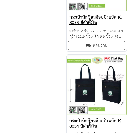
กระเป๋านักเรียนช็อปปิ้งแบ็ค K.
8033 สีดำทั้งใบ
ถุงห้อย 2 ชั้น Big Size ขนาดกระเป๋า
กว้าง 11.5 นิ้ว x ลึก 3.5 นิ้ว x สูง 14
นิ้ว ผลิตจากวัตถุดิบเกรด A ฝีมือการ
สอบถาม
เย็บดี ดูแลทุกขั้นตอน QC งาน 100%
จำนวนผลิตขั้นต่ำ 50 ใบ
กระเป๋านักเรียนช็อปปิ้งแบ็ค K.
8034 สีดำทั้งใบ