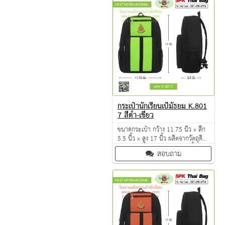
กระเป๋านักเรียนเป้มัธยม K.801
7 สีดำ-เขียว
ขนาดกระเป๋า กว้าง 11.75 นิ้ว x ลึก
5.5 นิ้ว x สูง 17 นิ้ว ผลิตจากวัตถุดิบ
เกรด A ฝีมือการเย็บดี ดูแลทุกขั้นตอน
สอบถาม
QC งาน 100% จำนวนผลิตขั้นต่ำ 30
ใบ มีหลายสีให้เลือก