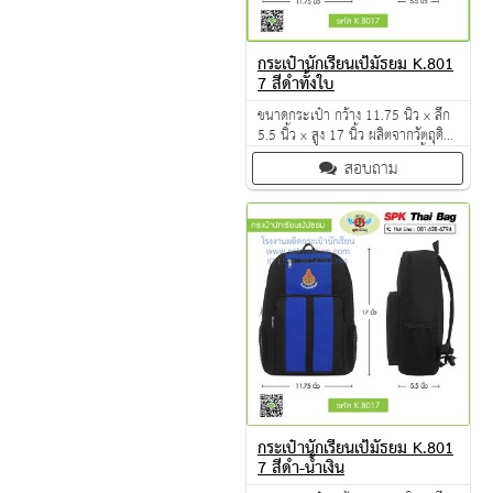
กระเป๋านักเรียนเป้มัธยม K.801
7 สีดำทั้งใบ
ขนาดกระเป๋า กว้าง 11.75 นิ้ว x ลึก
5.5 นิ้ว x สูง 17 นิ้ว ผลิตจากวัตถุดิบ
เกรด A ฝีมือการเย็บดี ดูแลทุกขั้นตอน
สอบถาม
QC งาน 100% จำนวนผลิตขั้นต่ำ 30
ใบ มีหลายสีให้เลือก
กระเป๋านักเรียนเป้มัธยม K.801
7 สีดำ-น้ำเงิน